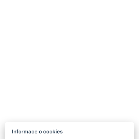
VYBAVENÍ POKOJE
TV : Satelitní
Bezdrátový internet
Sprcha
WC
Nekuřácké prostředí
Toaletní potřeby zdarma
Typy postelí : 1x Manželská postel, 1x Samostatná
postel
Počet ložnic : 1
Počet místností : 1
REZERVOVAT NYNÍ
Informace o cookies